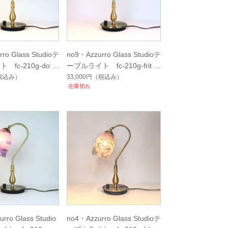
ro Glass Studioテ
no9・Azzurro Glass Studioテ
fc-210g-dot-a
ーブルライト fc-210g-frit-to
no7
urmaline-no9
税込み）
33,000円
（税込み）
在庫切れ
rro Glass Studio
no4・Azzurro Glass Studioテ