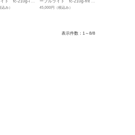
ト fc-210g-uz
ーブルライト fc-210g-frit-vi
no18
olet-smokedgreen-no4
税込み）
45,000円
（税込み）
表示件数：1～8/8