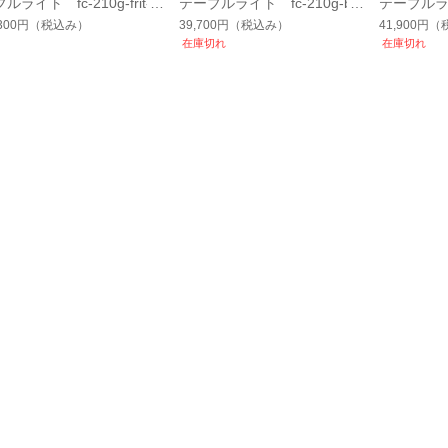
ルライト fc-210g-frit-s
テーブルライト fc-210g-bel
テーブルライ
adongreen-no3
l-emerald-ivory-no17
u-purple-
,300円
（税込み）
39,700円
（税込み）
41,900円
（
在庫切れ
在庫切れ