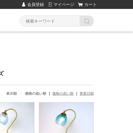
会員登録
マイページ
カート
Y
ズ
表示順 :
価格の低い順
価格の高い順
更新日順