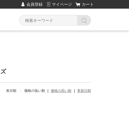
会員登録
マイページ
カート
Y
ーズ
表示順 :
価格の低い順
価格の高い順
更新日順