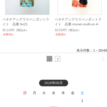
ベネチアングラスペンダントラ
ベネチアングラスペンダントラ
イト 品番.fm21
イト 品番.monet-multi-sc-A
32,110円
（税込み）
32,510円
（税込み）
在庫切れ
在庫切れ
表示件数：1～30/48
1
2
2026年08月
日
月
火
水
木
金
土
1