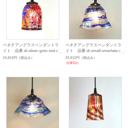
ベネチアングラスペンダントラ
ベネチアングラスペンダントラ
イト 品番.di-silver-goto-red-sc
イト 品番.di-small-smerlate-sbr
uffo-blue-lightblue-sc
24,810円
（税込み）
25,910円
（税込み）
在庫切れ