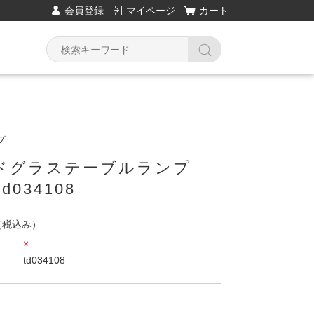
会員登録
マイページ
カート
プ
ドグラステーブルランプ
034108
（税込み）
×
td034108