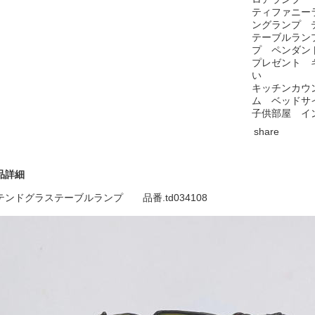
ティファニー
ングランプ 
テーブルラン
プ ペンダン
プレゼント 
い
キッチンカウ
ム ベッドサ
子供部屋 イ
share
品詳細
テンドグラステーブルランプ 品番.td034108