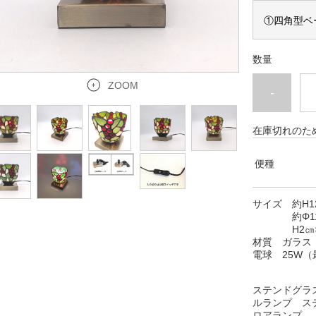
数量
ZOOM
-
在庫切れのた
便種
サイズ 約H12
約Φ11xH
H2㎝×W9
材質 ガラス
電球 25W（
ステンドグラ
ルランプ ス
ロアランプ