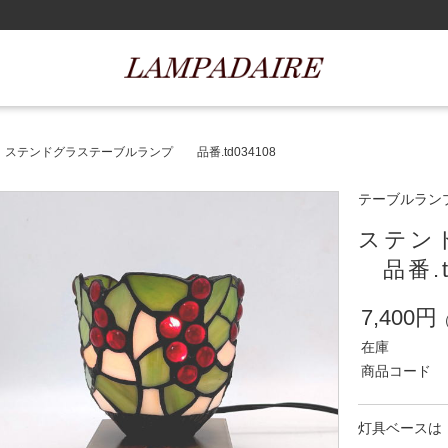
ステンドグラステーブルランプ 品番.td034108
テーブルラン
ステン
品番.td
7,400円
在庫
商品コード
灯具ベースは