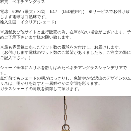
材質 ベネチアングラス
電球 60W（最大）×2灯 E17 (LED使用可) ※サービスでお付け致
します電球は白熱球です。
輸入先国 イタリア(シェード)
※店舗及び他サイトと並行販売の為、在庫がない場合がございます。予
めご了承下さいます様お願い致します。
※最も雰囲気にあったワット数の電球をお付けし、お届けします。
（お付けします電球のワット数のご希望がありましたら、ご注文の際に
ご記入下さい。）
シェード全体にムリネを散りばめたベネチアングラスシャンデリアで
す。
点灯前でもシェードの柄がはっきりし、色鮮やかな沢山のデザインのム
リネは、明かりを灯すと一層鮮やかに空間を彩ります。
ガラスシェードの角度を調節して頂けます。